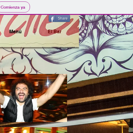
Comienza ya
Share
Menú
El Bar