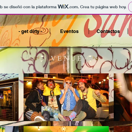
b se diseñó con la plataforma
.com
. Crea tu página web hoy.
- get dirty -
Eventos
Contactos
V E N U E